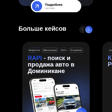
Больше кейсов
К
RAPI
- поиск и
Р
продажа авто в
Доминикане